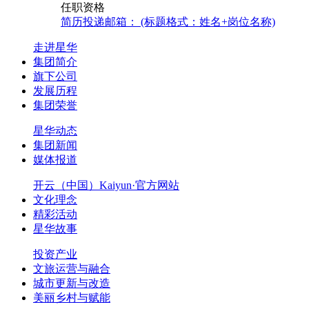
任职资格
简历投递邮箱： (标题格式：姓名+岗位名称)
走进星华
集团简介
旗下公司
发展历程
集团荣誉
星华动态
集团新闻
媒体报道
开云（中国）Kaiyun·官方网站
文化理念
精彩活动
星华故事
投资产业
文旅运营与融合
城市更新与改造
美丽乡村与赋能