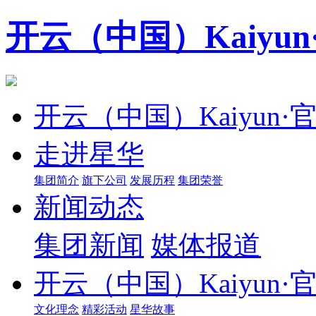
开云（中国）Kaiyu
开云（中国）Kaiyun·官方
走进星华
集团简介
旗下公司
发展历程
集团荣誉
新闻动态
集团新闻
媒体报道
开云（中国）Kaiyun·
文化理念
精彩活动
星华故事