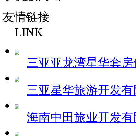
友情链接
LINK
三亚亚龙湾星华套房
三亚星华旅游开发有
海南中田旅业开发有