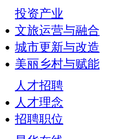
投资产业
文旅运营与融合
城市更新与改造
美丽乡村与赋能
人才招聘
人才理念
招聘职位